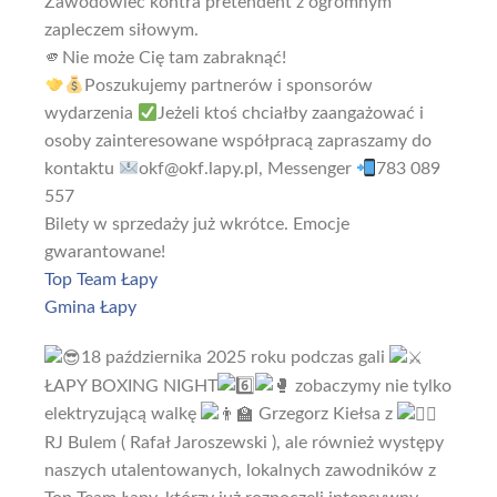
Zawodowiec kontra pretendent z ogromnym
zapleczem siłowym.
🫵Nie może Cię tam zabraknąć!
Poszukujemy partnerów i sponsorów
wydarzenia
Jeżeli ktoś chciałby zaangażować i
osoby zainteresowane współpracą zapraszamy do
kontaktu
okf@okf.lapy.pl, Messenger
783 089
557
Bilety w sprzedaży już wkrótce. Emocje
gwarantowane!
Top Team Łapy
Gmina Łapy
18 października 2025 roku podczas gali
ŁAPY BOXING NIGHT
zobaczymy nie tylko
elektryzującą walkę
Grzegorz Kiełsa z
RJ Bulem ( Rafał Jaroszewski ), ale również występy
naszych utalentowanych, lokalnych zawodników z