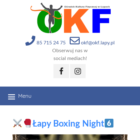
Przejdź
do
treści
85 715 24 75
okf@okf.lapy.pl
Obserwuj nas w
social mediach!
Facebook
Instagram
Menu
Łapy Boxing Night