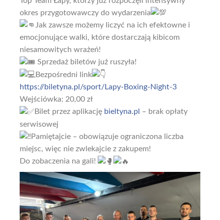
Top Team Łapy, którzy już rozpoczęli intensywny
okres przygotowawczy do wydarzenia
Jak zawsze możemy liczyć na ich efektowne i
emocjonujące walki, które dostarczają kibicom
niesamowitych wrażeń!
Sprzedaż biletów już ruszyła!
Bezpośredni link
https://biletyna.pl/sport/Lapy-Boxing-Night-3
Wejściówka: 20,00 zł
Bilet przez aplikację
bieltyna.pl
– brak opłaty
serwisowej
Pamiętajcie – obowiązuje ograniczona liczba
miejsc, więc nie zwlekajcie z zakupem!
Do zobaczenia na gali!