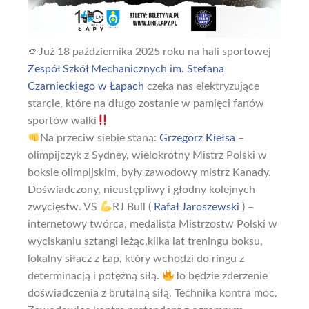
🫵Już 18 października 2025 roku na hali sportowej
Zespół Szkół Mechanicznych im. Stefana
Czarnieckiego w Łapach
czeka nas elektryzujące
starcie, które na długo zostanie w pamięci fanów
sportów walki
Na przeciw siebie staną:
Grzegorz Kiełsa
–
olimpijczyk z Sydney, wielokrotny Mistrz Polski w
boksie olimpijskim, były zawodowy mistrz Kanady.
Doświadczony, nieustępliwy i głodny kolejnych
zwycięstw. VS
RJ Bull (
Rafał Jaroszewski
) –
internetowy twórca, medalista Mistrzostw Polski w
wyciskaniu sztangi leżąc,kilka lat treningu boksu,
lokalny siłacz z Łap, który wchodzi do ringu z
determinacją i potężną siłą.
To będzie zderzenie
doświadczenia z brutalną siłą. Technika kontra moc.