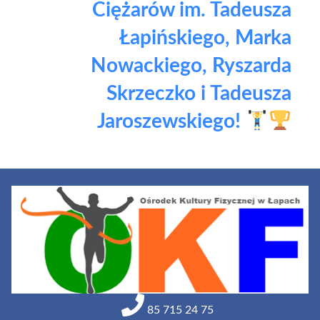
Ciężarów im. Tadeusza
Łapińskiego, Marka
Nowackiego, Ryszarda
Skrzeczko i Tadeusza
Jaroszewskiego!
85 715 24 75