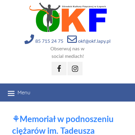
Przejdź
do
treści
85 715 24 75
okf@okf.lapy.pl
Obserwuj nas w
social mediach!
Facebook
Instagram
Menu
⚘️Memoriał w podnoszeniu
ciężarów im. Tadeusza