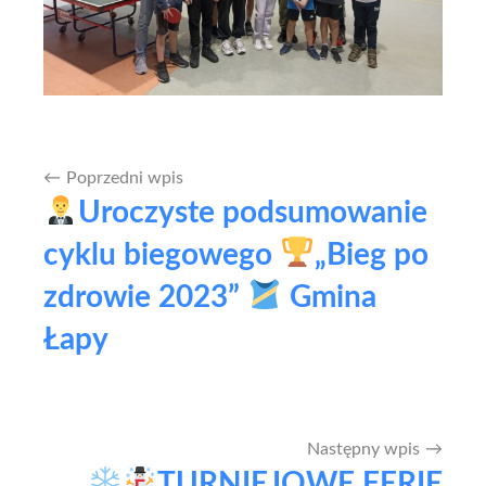
Poprzedni wpis
Nawigacja
Uroczyste podsumowanie
wpisu
cyklu biegowego
„Bieg po
zdrowie 2023”
Gmina
Łapy
Następny wpis
TURNIEJOWE FERIE