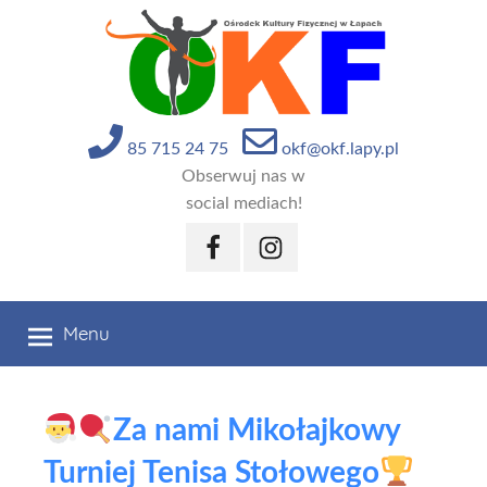
Przejdź
do
treści
85 715 24 75
okf@okf.lapy.pl
Obserwuj nas w
social mediach!
Facebook
Instagram
Menu
Za nami Mikołajkowy
Turniej Tenisa Stołowego