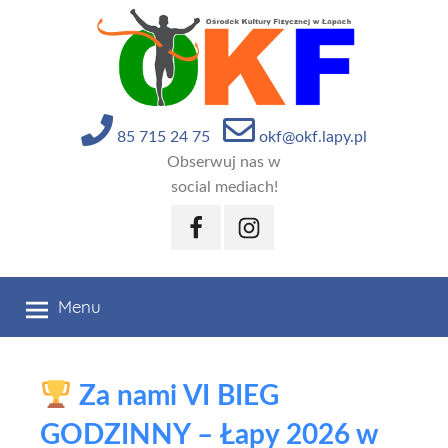
Przejdź
do
treści
85 715 24 75
okf@okf.lapy.pl
Obserwuj nas w
social mediach!
Facebook
Instagram
Menu
Za nami VI BIEG
GODZINNY – Łapy 2026 w