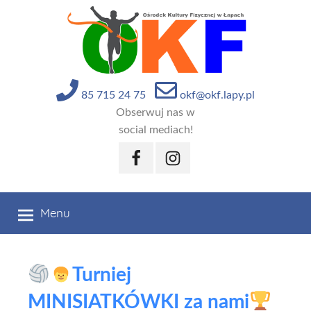
Przejdź
do
treści
85 715 24 75
okf@okf.lapy.pl
Obserwuj nas w
social mediach!
Facebook
Instagram
Menu
Turniej
MINISIATKÓWKI za nami