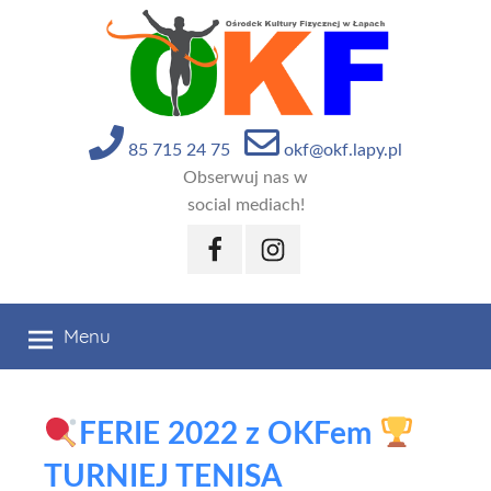
Przejdź
do
treści
85 715 24 75
okf@okf.lapy.pl
Obserwuj nas w
social mediach!
Facebook
Instagram
Menu
FERIE 2022 z OKFem
TURNIEJ TENISA