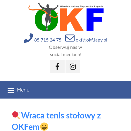
Przejdź
do
treści
85 715 24 75
okf@okf.lapy.pl
Obserwuj nas w
social mediach!
Facebook
Instagram
Menu
Wraca tenis stołowy z
OKFem