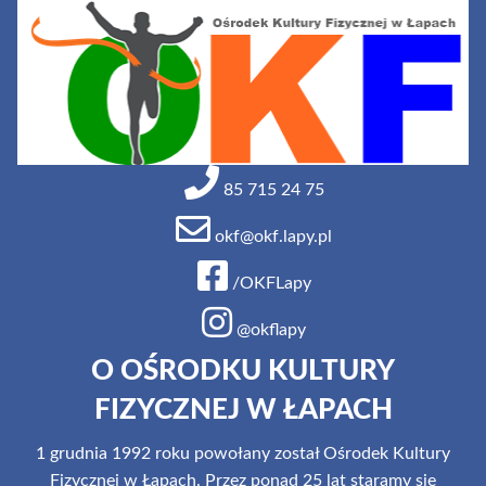
85 715 24 75
okf@okf.lapy.pl
/OKFLapy
@okflapy
O OŚRODKU KULTURY
FIZYCZNEJ W ŁAPACH
1 grudnia 1992 roku powołany został Ośrodek Kultury
Fizycznej w Łapach. Przez ponad 25 lat staramy się