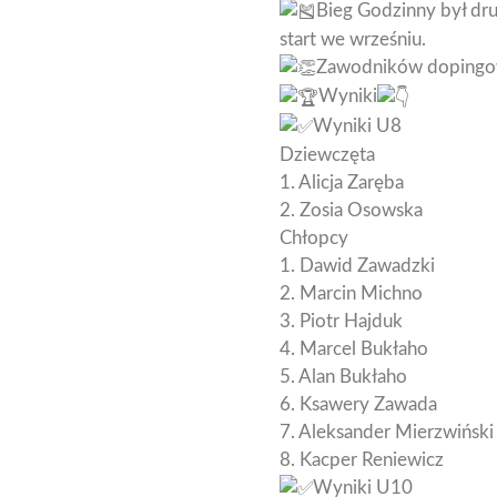
Bieg Godzinny był dru
start we wrześniu.
Zawodników dopingowal
Wyniki
Wyniki U8
Dziewczęta
1. Alicja Zaręba
2. Zosia Osowska
Chłopcy
1. Dawid Zawadzki
2. Marcin Michno
3. Piotr Hajduk
4. Marcel Bukłaho
5. Alan Bukłaho
6. Ksawery Zawada
7. Aleksander Mierzwiński
8. Kacper Reniewicz
Wyniki U10