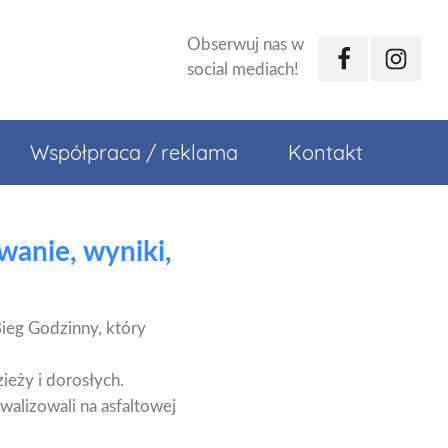
Obserwuj nas w
Facebook
Instagr
social mediach!
Współpraca / reklama
Kontakt
wanie, wyniki,
ieg Godzinny, który
ieży i dorosłych.
ywalizowali na asfaltowej