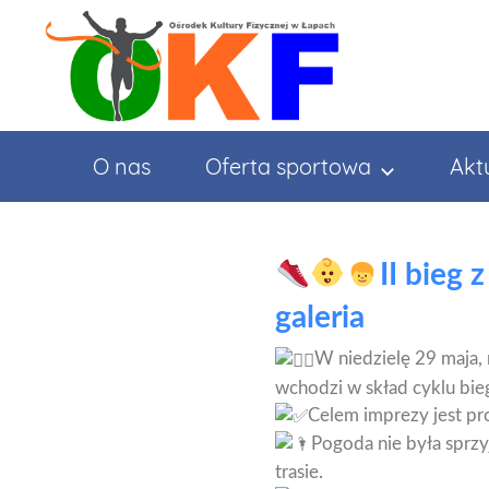
Przejdź
do
treści
O nas
Oferta sportowa
Akt
II bieg
galeria
W niedzielę 29 maja, 
wchodzi w skład cyklu bie
Celem imprezy jest pr
Pogoda nie była sprzyj
trasie.