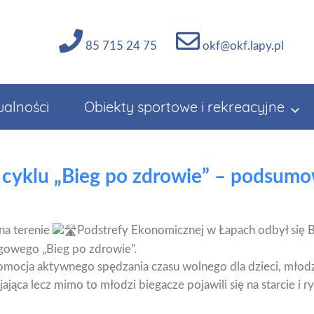
85 715 24 75
okf@okf.lapy.pl
ualności
Obiekty sportowe i rekreacyjne
 z cyklu „Bieg po zdrowie” – podsumo
na terenie
Podstrefy Ekonomicznej w Łapach odbył się B
gowego „Bieg po zdrowie”.
omocja aktywnego spędzania czasu wolnego dla dzieci, młodz
ająca lecz mimo to młodzi biegacze pojawili się na starcie i r