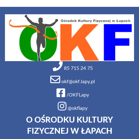
85 715 24 75
okf@okf.lapy.pl
/OKFLapy
@okflapy
O OŚRODKU KULTURY
FIZYCZNEJ W ŁAPACH