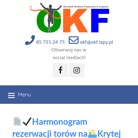
Przejdź
do
treści
85 715 24 75
okf@okf.lapy.pl
Obserwuj nas w
social mediach!
Facebook
Instagram
Menu
Harmonogram
rezerwacji torów na
Krytej