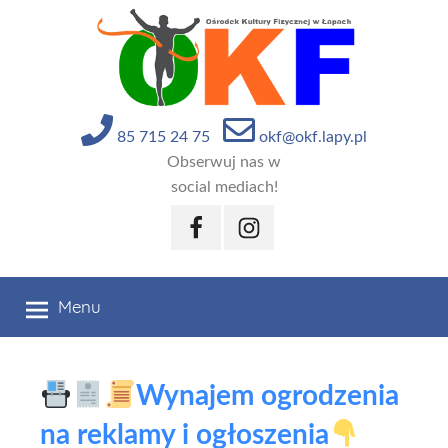
Przejdź
do
treści
85 715 24 75
okf@okf.lapy.pl
Obserwuj nas w
social mediach!
Facebook
Instagram
Menu
Wynajem ogrodzenia
na reklamy i ogłoszenia