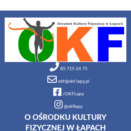
85 715 24 75
okf@okf.lapy.pl
/OKFLapy
@okflapy
O OŚRODKU KULTURY
FIZYCZNEJ W ŁAPACH