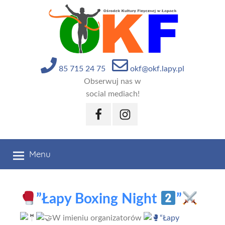
Przejdź
do
treści
85 715 24 75
okf@okf.lapy.pl
Obserwuj nas w
social mediach!
Facebook
Instagram
Menu
”Łapy Boxing Night
”
W imieniu organizatorów
“Łapy