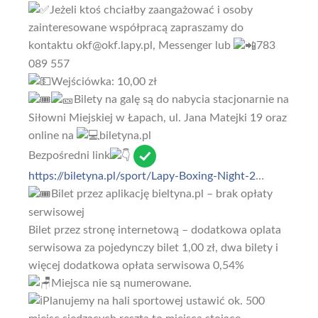
Jeżeli ktoś chciałby zaangażować i osoby
zainteresowane współpracą zapraszamy do
kontaktu okf@okf.lapy.pl, Messenger lub
783
089 557
Wejściówka: 10,00 zł
Bilety na galę są do nabycia stacjonarnie na
Siłowni Miejskiej w Łapach, ul. Jana Matejki 19 oraz
online na
biletyna.pl
Bezpośredni link
https://biletyna.pl/sport/Lapy-Boxing-Night-2
…
Bilet przez aplikację bieltyna.pl – brak opłaty
serwisowej
Bilet przez stronę internetową – dodatkowa oplata
serwisowa za pojedynczy bilet 1,00 zł, dwa bilety i
więcej dodatkowa opłata serwisowa 0,54%
Miejsca nie są numerowane.
Planujemy na hali sportowej ustawić ok. 500