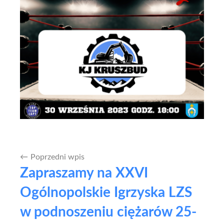
Poprzedni wpis
Nawigacja
Zapraszamy na XXVI
wpisu
Ogólnopolskie Igrzyska LZS
w podnoszeniu ciężarów 25-