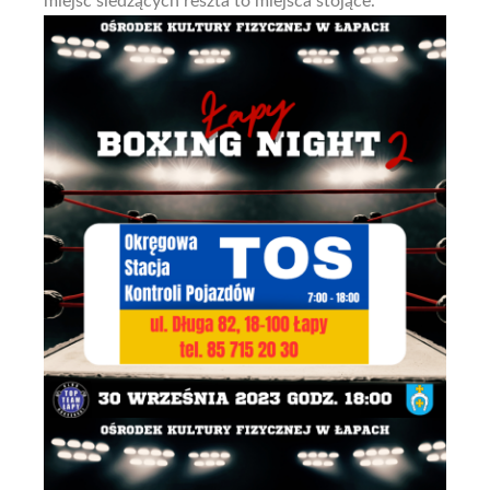
miejsc siedzących reszta to miejsca stojące.