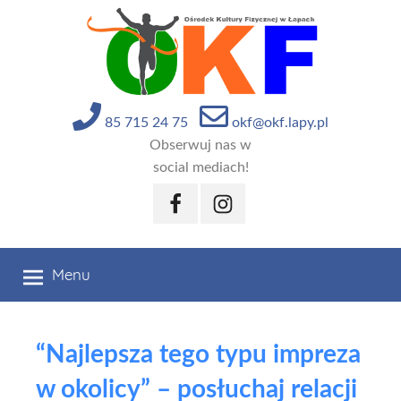
Przejdź
do
treści
85 715 24 75
okf@okf.lapy.pl
Obserwuj nas w
social mediach!
Facebook
Instagram
Menu
“Najlepsza tego typu impreza
w okolicy” – posłuchaj relacji