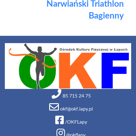
Narwiański Triathlon
Bagienny
85 715 24 75
okf@okf.lapy.pl
/OKFLapy
@okflapy