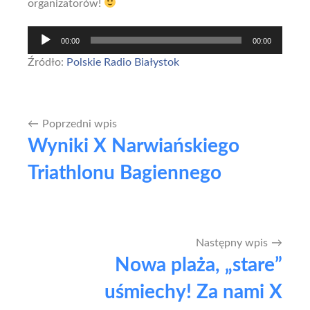
organizatorów!
Odtwarzacz
00:00
00:00
plików
Źródło:
Polskie Radio Białystok
dźwiękowych
Poprzedni wpis
Nawigacja
Wyniki X Narwiańskiego
wpisu
Triathlonu Bagiennego
Następny wpis
Nowa plaża, „stare”
uśmiechy! Za nami X