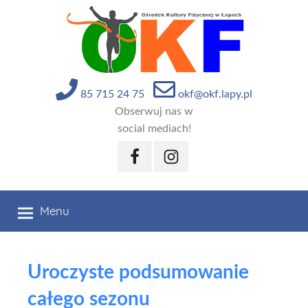
Przejdź
do
treści
85 715 24 75
okf@okf.lapy.pl
Obserwuj nas w
social mediach!
Facebook
Instagram
Menu
Uroczyste podsumowanie
całego sezonu