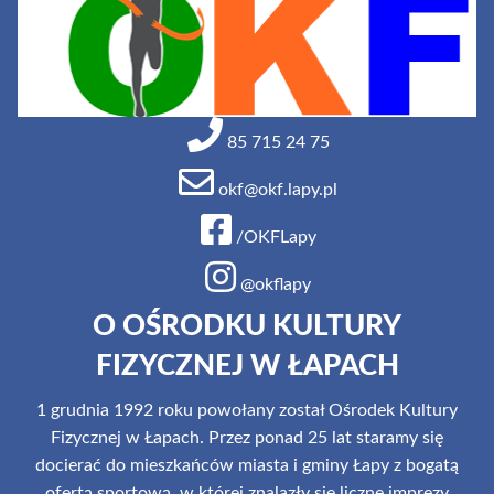
85 715 24 75
okf@okf.lapy.pl
/OKFLapy
@okflapy
O OŚRODKU KULTURY
FIZYCZNEJ W ŁAPACH
1 grudnia 1992 roku powołany został Ośrodek Kultury
Fizycznej w Łapach. Przez ponad 25 lat staramy się
docierać do mieszkańców miasta i gminy Łapy z bogatą
ofertą sportową, w której znalazły się liczne imprezy