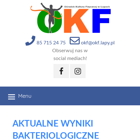
Przejdź
do
treści
85 715 24 75
okf@okf.lapy.pl
Obserwuj nas w
social mediach!
Facebook
Instagram
Menu
AKTUALNE WYNIKI
BAKTERIOLOGICZNE