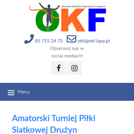
Przejdź
do
treści
85 715 24 75
okf@okf.lapy.pl
Obserwuj nas w
social mediach!
Facebook
Instagram
Menu
Amatorski Turniej Piłki
Siatkowej Drużyn