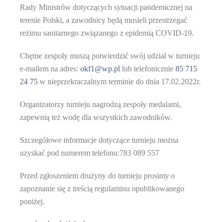
Rady Ministrów dotyczących sytuacji pandemicznej na
terenie Polski, a zawodnicy będą musieli przestrzegać
reżimu sanitarnego związanego z epidemią COVID-19.
Chętne zespoły muszą potwierdzić swój udział w turnieju
e-mailem na adres:
okf1@wp.pl
lub telefonicznie
85 715
24 75
w nieprzekraczalnym terminie do dnia
17
.
02
.202
2
r.
Organizatorzy turnieju nagrodzą zespoły medalami,
zapewnią też wodę dla wszystkich zawodników.
Szczegółowe informacje dotyczące turnieju można
uzyskać pod numerem telefonu:783 089 557
Przed zgłoszeniem drużyny do turnieju prosimy o
zapoznanie się z treścią regulaminu opublikowanego
poniżej.