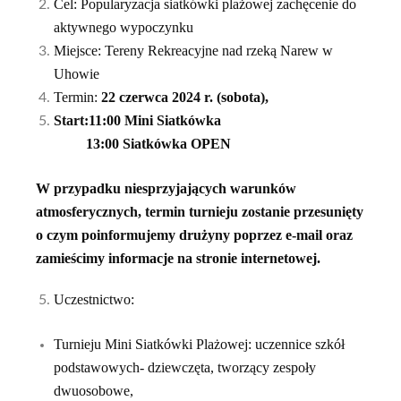
Cel: Popularyzacja siatkówki plażowej zachęcenie do
aktywnego wypoczynku
Miejsce: Tereny Rekreacyjne nad rzeką Narew w
Uhowie
Termin:
2
2
czerwca 20
2
4
r.
(sobota)
,
Start:1
1
:00 Mini Siatkówka
1
3
:00 Siatkówka
OPEN
W przypadku niesprzyjających warunków
atmosferycznych, termin turnieju zostanie przesunięty
o czym poinformujemy drużyny poprzez e-mail oraz
zamieścimy informacje na stronie internetowej.
Uczestnictwo:
Turnieju Mini Siatkówki Plażowej: uczennice szkół
podstawowych- dziewczęta, tworzący zespoły
dwuosobowe,