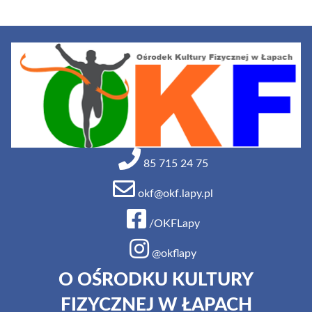
85 715 24 75
okf@okf.lapy.pl
/OKFLapy
@okflapy
O OŚRODKU KULTURY
FIZYCZNEJ W ŁAPACH