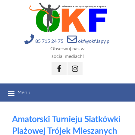
Przejdź
do
treści
85 715 24 75
okf@okf.lapy.pl
Obserwuj nas w
social mediach!
Facebook
Instagram
Menu
Amatorski Turnieju Siatkówki
Plażowej Trójek Mieszanych