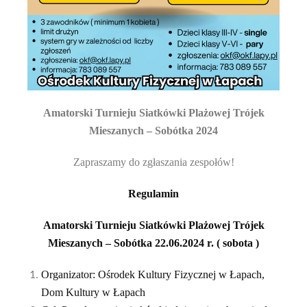
Amatorski
Turnieju Siatkówki
Plażowej Trójek
Mieszanych
– Sobótka 202
4
Zapraszamy do zgłaszania zespołów!
Regulamin
Amatorski
Turnieju Siatkówki
Plażowej Trójek
Mieszanych
– Sobótka
2
2
.06.202
4
r.
( sobota )
Organizator: Ośrodek Kultury Fizycznej w Łapach,
Dom Kultury w Łapach