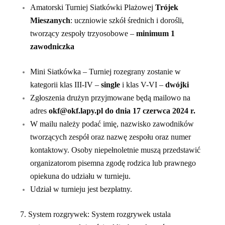
Amatorski Turniej Siatkówki Plażowej
Trójek
Mieszanych
: uczniowie szkół średnich i dorośli,
tworzący zespoły trzyosobowe –
minimum 1
zawodniczka
Mini Siatkówka – Turniej rozegrany zostanie w
kategorii klas III-IV –
single
i klas V-VI –
dwójki
Zgłoszenia drużyn przyjmowane będą mailowo na
adres
okf@okf.lapy.pl do dn
ia 1
7
czerwca 202
4
r.
W mailu należy podać imię, nazwisko zawodników
tworzących zespół oraz nazwę zespołu oraz numer
kontaktowy. Osoby niepełnoletnie muszą przedstawić
organizatorom pisemna zgodę rodzica lub prawnego
opiekuna do udziału w turnieju.
Udział w turnieju jest bezpłatny.
7. System rozgrywek: System rozgrywek ustala