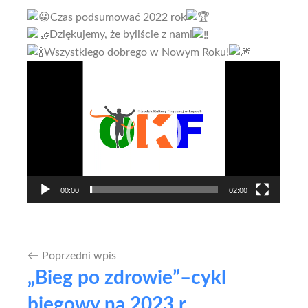
Czas podsumować 2022 rok
Dziękujemy, że byliście z nami
Wszystkiego dobrego w Nowym Roku!
Odtwarzacz
video
00:00
02:00
Poprzedni wpis
Nawigacja
„Bieg po zdrowie”–cykl
wpisu
biegowy na 2023 r.