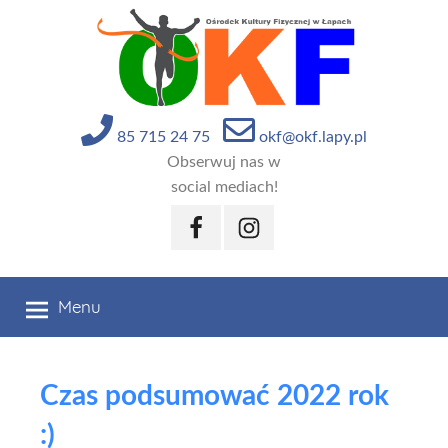
Przejdź
do
treści
85 715 24 75
okf@okf.lapy.pl
Obserwuj nas w
social mediach!
Facebook
Instagram
Menu
Czas podsumować 2022 rok
:)