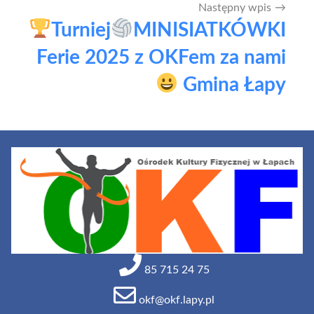
Następny wpis
Turniej
MINISIATKÓWKI
Ferie 2025 z OKFem za nami
Gmina Łapy
85 715 24 75
okf@okf.lapy.pl