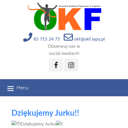
Przejdź
do
treści
85 715 24 75
okf@okf.lapy.pl
Obserwuj nas w
social mediach!
Facebook
Instagram
Menu
Dziękujemy Jurku!!
Dziękujemy Jurku