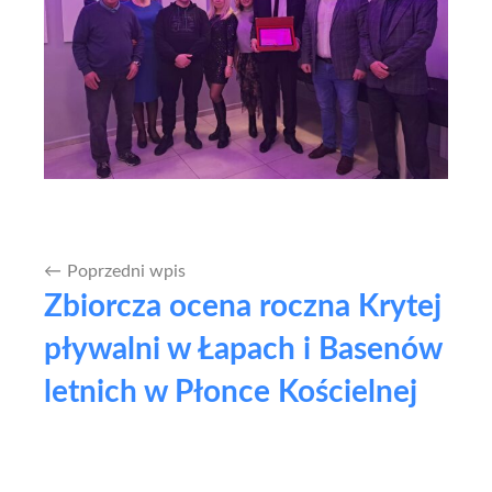
Poprzedni wpis
Nawigacja
Zbiorcza ocena roczna Krytej
wpisu
pływalni w Łapach i Basenów
letnich w Płonce Kościelnej