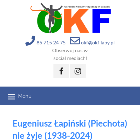
Przejdź
do
treści
85 715 24 75
okf@okf.lapy.pl
Obserwuj nas w
social mediach!
Facebook
Instagram
Menu
Eugeniusz Łapiński (Piechota)
nie żyje (1938-2024)