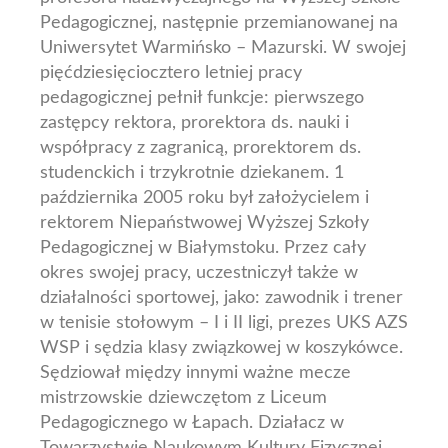
Pedagogicznej, następnie przemianowanej na
Uniwersytet Warmińsko – Mazurski. W swojej
pięćdziesięciocztero letniej pracy
pedagogicznej pełnił funkcje: pierwszego
zastępcy rektora, prorektora ds. nauki i
współpracy z zagranicą, prorektorem ds.
studenckich i trzykrotnie dziekanem. 1
października 2005 roku był założycielem i
rektorem Niepaństwowej Wyższej Szkoły
Pedagogicznej w Białymstoku. Przez cały
okres swojej pracy, uczestniczył także w
działalności sportowej, jako: zawodnik i trener
w tenisie stołowym – I i II ligi, prezes UKS AZS
WSP i sędzia klasy związkowej w koszykówce.
Sędziował między innymi ważne mecze
mistrzowskie dziewczętom z Liceum
Pedagogicznego w Łapach. Działacz w
Towarzystwie Naukowym Kultury Fizycznej.