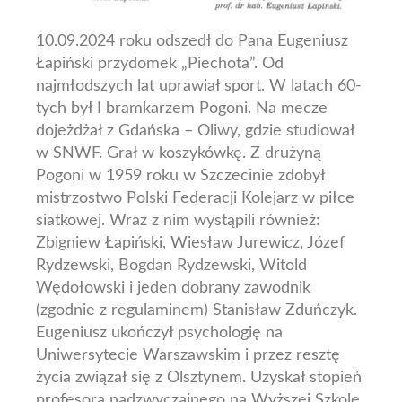
10.09.2024 roku odszedł do Pana Eugeniusz
Łapiński przydomek „Piechota”. Od
najmłodszych lat uprawiał sport. W latach 60-
tych był I bramkarzem Pogoni. Na mecze
dojeżdżał z Gdańska – Oliwy, gdzie studiował
w SNWF. Grał w koszykówkę. Z drużyną
Pogoni w 1959 roku w Szczecinie zdobył
mistrzostwo Polski Federacji Kolejarz w piłce
siatkowej. Wraz z nim wystąpili również:
Zbigniew Łapiński, Wiesław Jurewicz, Józef
Rydzewski, Bogdan Rydzewski, Witold
Wędołowski i jeden dobrany zawodnik
(zgodnie z regulaminem) Stanisław Zduńczyk.
Eugeniusz ukończył psychologię na
Uniwersytecie Warszawskim i przez resztę
życia związał się z Olsztynem. Uzyskał stopień
profesora nadzwyczajnego na Wyższej Szkole