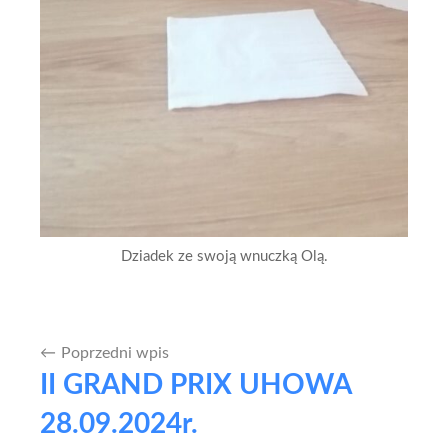
Dziadek ze swoją wnuczką Olą.
Poprzedni wpis
Nawigacja
II GRAND PRIX UHOWA
wpisu
28.09.2024r.