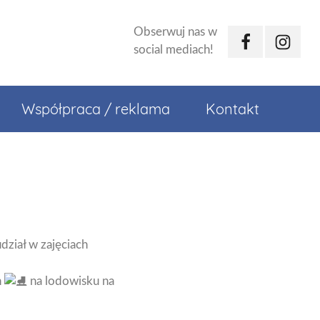
Obserwuj nas w
Facebook
Instagr
social mediach!
Współpraca / reklama
Kontakt
dział w zajęciach
h
na lodowisku na