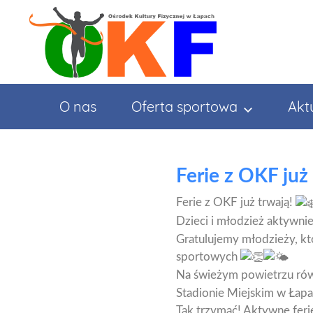
Przejdź
do
treści
O nas
Oferta sportowa
Akt
Ferie z OKF już 
Ferie z OKF już trwają!
Dzieci i młodzież aktywnie
Gratulujemy młodzieży, któ
sportowych
Na świeżym powietrzu rów
Stadionie Miejskim w Łapa
Tak trzymać! Aktywne ferie