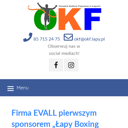
Przejdź
do
treści
85 715 24 75
okf@okf.lapy.pl
Obserwuj nas w
social mediach!
Facebook
Instagram
Menu
Firma EVALL pierwszym
sponsorem „Łapy Boxing