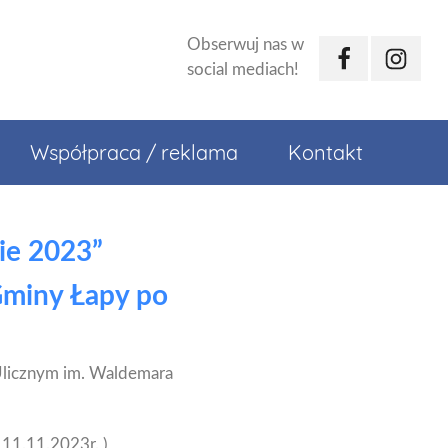
Obserwuj nas w
Facebook
Instagr
social mediach!
Współpraca / reklama
Kontakt
ie 2023”
Gminy Łapy po
Ulicznym im. Waldemara
 11.11.2023r. )