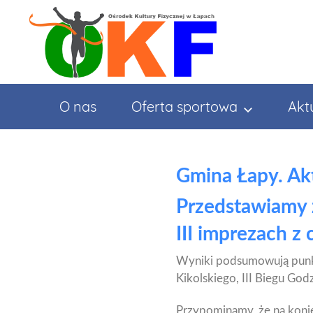
Przejdź
do
treści
O nas
Oferta sportowa
Akt
Gmina Łapy. Ak
Przedstawiamy 
III imprezach z
Wyniki podsumowują punk
Kikolskiego, III Biegu Go
Przypominamy, że na konie