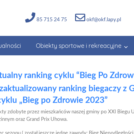
85 715 24 75
okf@okf.lapy.pl
ualności
Obiekty sportowe i rekreacyjne
tualny ranking cyklu “Bieg Po Zdrow
zaktualizowany ranking biegaczy z 
 cyklu „Bieg po Zdrowie 2023”
ty zdobyte przez mieszkańców naszej gminy po XXI Biegu 
dzinnym oraz Grand Prix Uhowa.
c sezonu ( został jeszcze jedne zawody: Bieg Niepodległości