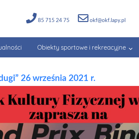
85 715 24 75
okf@okf.lapy.pl
ualności
Obiekty sportowe i rekreacyjne
dugi” 26 września 2021 r.