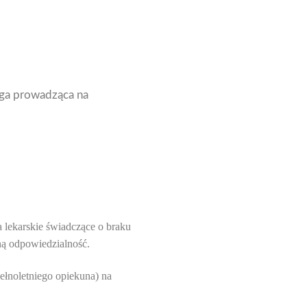
oga prowadząca na
 lekarskie świadczące o braku
ną odpowiedzialność.
ełnoletniego opiekuna) na