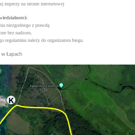
ej imprezy na stronie internetowej
iedzialności:
enia niezgodnego z prawdą
ione bez nadzoru.
ego regulaminu należy do organizatora biegu.
j w Łapach