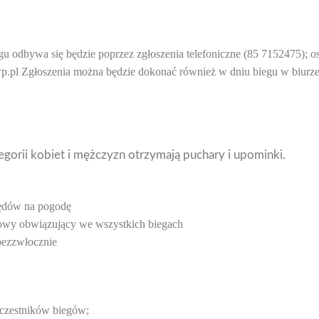
gu odbywa się będzie poprzez zgłoszenia telefoniczne (85 7152475); o
p.pl Zgłoszenia można będzie dokonać również w dniu biegu w biur
egorii kobiet i mężczyzn otrzymają puchary i upominki.
lędów na pogodę
rtowy obwiązujący we wszystkich biegach
bezzwłocznie
 uczestników biegów;