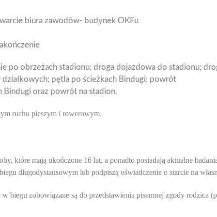
warcie biura zawodów- budynek OKFu
zakończenie
enie po obrzeżach stadionu; droga dojazdowa do stadionu; dr
działkowych; pętla po ścieżkach Bindugi; powrót
n Bindugi oraz powrót na stadion.
rtym ruchu pieszym i rowerowym.
y, które mają ukończone 16 lat, a ponadto posiadają aktualne badania
biegu długodystansowym lub podpiszą oświadczenie o starcie na włas
ce w biegu zobowiązane są do przedstawienia pisemnej zgody rodzica (p