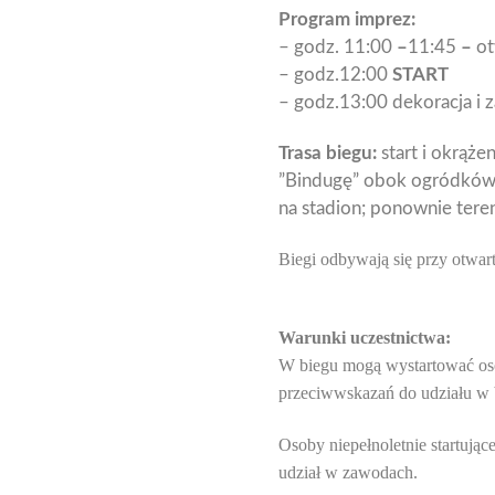
Program imprez:
– godz. 11:00
–
11:45
–
ot
– godz.12:00
START
– godz.13:00 dekoracja i 
Trasa biegu:
start i okrąż
”Bindugę” obok ogródków 
na stadion; ponownie tere
Biegi odbywają się przy otwa
Warunki uczestnictwa:
W biegu mogą wystartować osob
przeciwwskazań do udziału w 
Osoby niepełnoletnie startują
udział w zawodach.