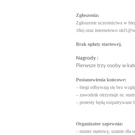
Zgłoszenia:
Zgłoszenie uczestnictwa w bie
18a) oraz internetowo okf1@w
Brak
opłat
y
startow
ej.
Nagrody :
Pierwsze trzy osoby w kat
Postanowienia
końcowe:
– biegi odbywają się bez wzg
– zawodnik otrzymuje nr. sta
– protesty będą rozpatrywane 
Organizator zapewnia:
– numer startowy, szatnie dla