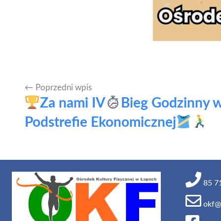
Poprzedni wpis
Nawigacja
Za nami IV
Bieg Godzinny 
wpisu
Podstrefie Ekonomicznej
85 71
okf@o