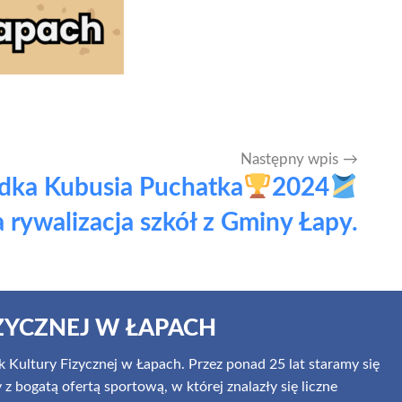
Następny wpis
dka Kubusia Puchatka
2024
 rywalizacja szkół z Gminy Łapy.
ZYCZNEJ W ŁAPACH
 Kultury Fizycznej w Łapach. Przez ponad 25 lat staramy się
 bogatą ofertą sportową, w której znalazły się liczne