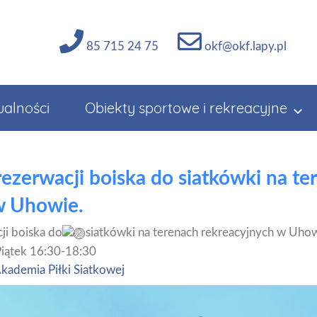
85 715 24 75
okf@okf.lapy.pl
ualności
Obiekty sportowe i rekreacyjne
ezerwacji boiska do siatkówki na te
w Uhowie.
ji boiska do
siatkówki na terenach rekreacyjnych w Uho
 Piątek 16:30-18:30
kademia Piłki Siatkowej