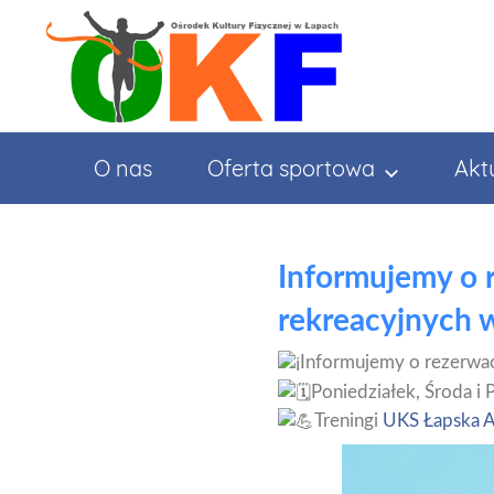
Przejdź
do
treści
O nas
Oferta sportowa
Akt
Informujemy o r
rekreacyjnych 
Informujemy o rezerwac
Poniedziałek, Środa i
Treningi
UKS Łapska A