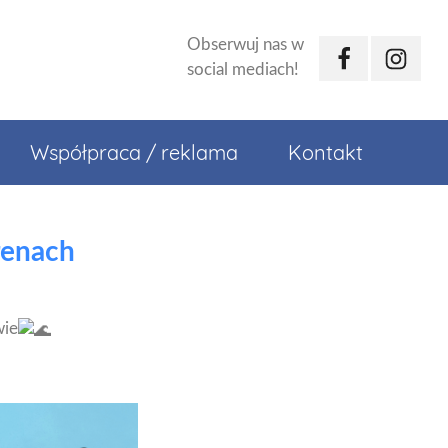
Obserwuj nas w
Facebook
Instagr
social mediach!
Współpraca / reklama
Kontakt
renach
wie