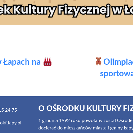
w Łapach na
Olimpia
sportowa
O OŚRODKU KULTURY FI
5 24 75
1 grudnia 1992 roku powołany został Ośrodek
kf.lapy.pl
docierać do mieszkańców miasta i gminy Łapy z