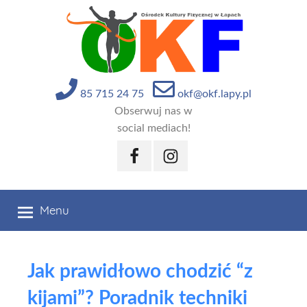
Przejdź
do
treści
85 715 24 75
okf@okf.lapy.pl
Obserwuj nas w
social mediach!
Facebook
Instagram
Menu
Jak prawidłowo chodzić “z
kijami”? Poradnik techniki