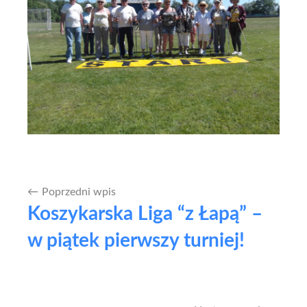
Poprzedni wpis
Nawigacja
Koszykarska Liga “z Łapą” –
wpisu
w piątek pierwszy turniej!