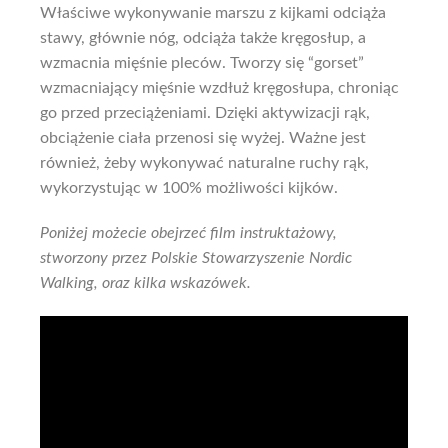
Właściwe wykonywanie marszu z kijkami odciąża
stawy, głównie nóg, odciąża także kręgosłup, a
wzmacnia mięśnie pleców. Tworzy się “gorset”
wzmacniający mięśnie wzdłuż kręgosłupa, chroniąc
go przed przeciążeniami. Dzięki aktywizacji rąk,
obciążenie ciała przenosi się wyżej. Ważne jest
również, żeby wykonywać naturalne ruchy rąk,
wykorzystując w 100% możliwości kijków.
Poniżej możecie obejrzeć film instruktażowy,
stworzony przez Polskie Stowarzyszenie Nordic
Walking, oraz kilka wskazówek.