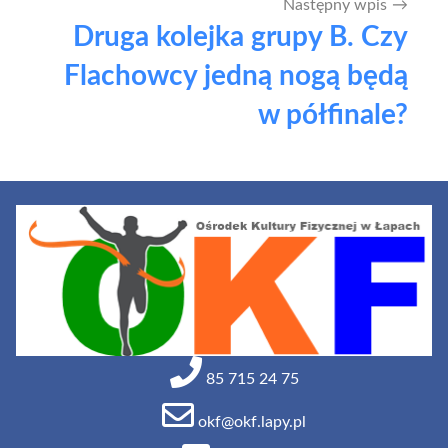
Następny wpis
Druga kolejka grupy B. Czy
Flachowcy jedną nogą będą
w półfinale?
85 715 24 75
okf@okf.lapy.pl