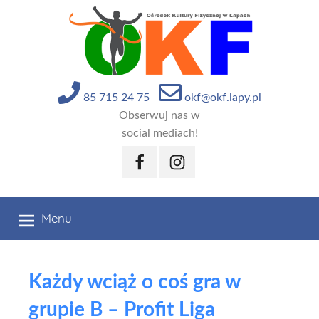
Przejdź
do
treści
85 715 24 75
okf@okf.lapy.pl
Obserwuj nas w
social mediach!
Facebook
Instagram
Menu
Każdy wciąż o coś gra w
grupie B – Profit Liga