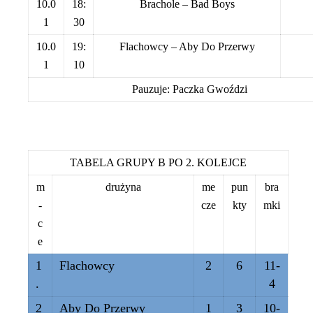
10.0
18:
Brachole – Bad Boys
1
30
10.0
19:
Flachowcy – Aby Do Przerwy
1
10
Pauzuje: Paczka Gwoździ
TABELA GRUPY B PO 2. KOLEJCE
m
drużyna
me
pun
bra
-
cze
kty
mki
c
e
1
Flachowcy
2
6
11-
.
4
2
Aby Do Przerwy
1
3
10-