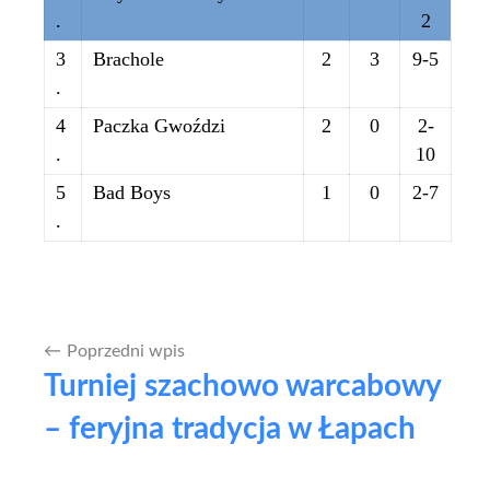
.
2
3
Brachole
2
3
9-5
.
4
Paczka Gwoździ
2
0
2-
.
10
5
Bad Boys
1
0
2-7
.
Poprzedni wpis
Nawigacja
Turniej szachowo warcabowy
wpisu
– feryjna tradycja w Łapach