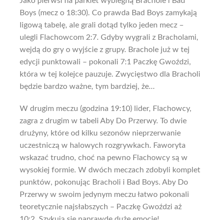
Jako pierwsi na parkiet wybiegną Brachole i Bad
Boys (mecz o 18:30). Co prawda Bad Boys zamykają
ligową tabelę, ale grali dotąd tylko jeden mecz –
ulegli Flachowcom 2:7. Gdyby wygrali z Bracholami,
wejdą do gry o wyjście z grupy. Brachole już w tej
edycji punktowali – pokonali 7:1 Paczkę Gwoździ,
która w tej kolejce pauzuje. Zwycięstwo dla Bracholi
będzie bardzo ważne, tym bardziej, że…
W drugim meczu (godzina 19:10) lider, Flachowcy,
zagra z drugim w tabeli Aby Do Przerwy. To dwie
drużyny, które od kilku sezonów nieprzerwanie
uczestniczą w halowych rozgrywkach. Faworyta
wskazać trudno, choć na pewno Flachowcy są w
wysokiej formie. W dwóch meczach zdobyli komplet
punktów, pokonując Bracholi i Bad Boys. Aby Do
Przerwy w swoim jedynym meczu łatwo pokonali
teoretycznie najsłabszych – Paczkę Gwoździ aż
10:2. Szykują się naprawdę duże emocje!