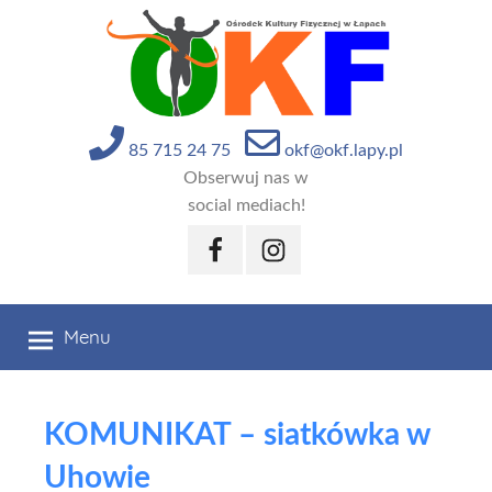
Przejdź
do
treści
85 715 24 75
okf@okf.lapy.pl
Obserwuj nas w
social mediach!
Facebook
Instagram
Menu
KOMUNIKAT – siatkówka w
Uhowie