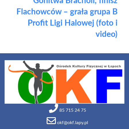
Gonitwa Bracholi, finisz
Flachowców – grała grupa B
Profit Ligi Halowej (foto i
video)
85 715 24 75
okf@okf.lapy.pl