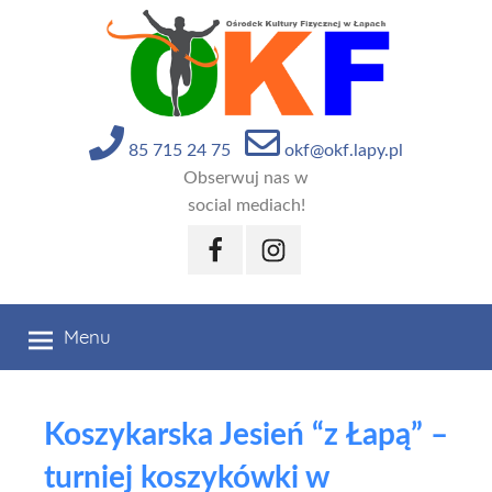
Przejdź
do
treści
85 715 24 75
okf@okf.lapy.pl
Obserwuj nas w
social mediach!
Facebook
Instagram
Menu
Koszykarska Jesień “z Łapą” –
turniej koszykówki w