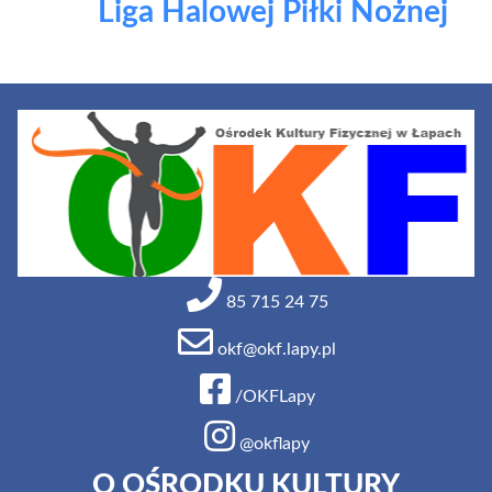
Liga Halowej Piłki Nożnej
85 715 24 75
okf@okf.lapy.pl
/OKFLapy
@okflapy
O OŚRODKU KULTURY