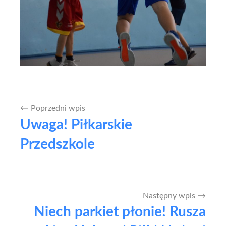
Poprzedni wpis
Nawigacja
Uwaga! Piłkarskie
wpisu
Przedszkole
Następny wpis
Niech parkiet płonie! Rusza