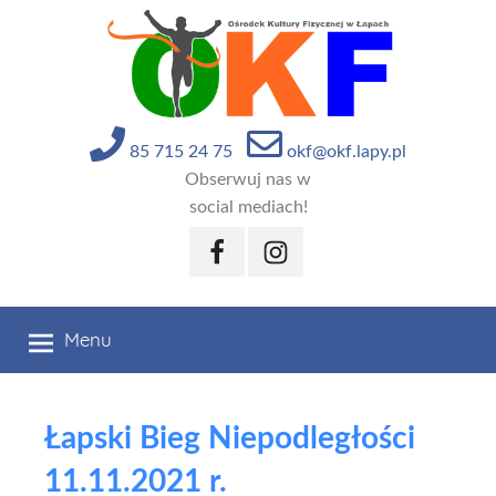
Przejdź
do
treści
85 715 24 75
okf@okf.lapy.pl
Obserwuj nas w
social mediach!
Facebook
Instagram
Menu
Łapski Bieg Niepodległości
11.11.2021 r.