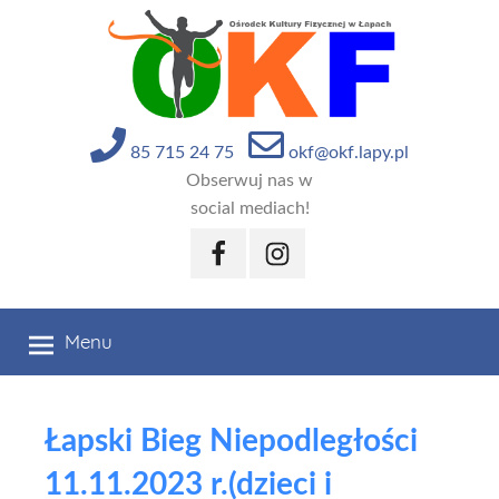
Przejdź
do
treści
85 715 24 75
okf@okf.lapy.pl
Obserwuj nas w
social mediach!
Facebook
Instagram
Menu
Łapski Bieg Niepodległości
11.11.2023 r.(dzieci i