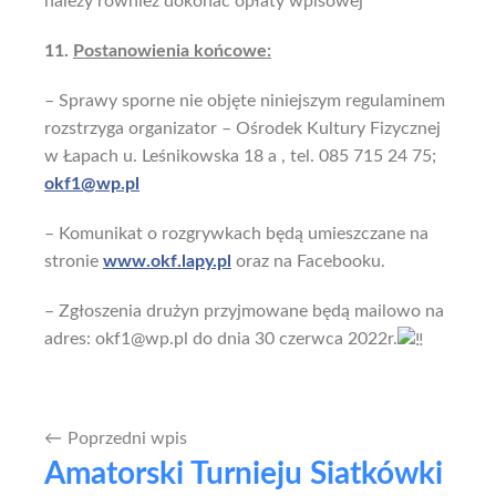
należy również dokonać opłaty wpisowej
11.
Postanowienia końcowe:
– Sprawy sporne nie objęte niniejszym regulaminem
rozstrzyga organizator – Ośrodek Kultury Fizycznej
w Łapach u. Leśnikowska 18 a , tel. 085 715 24 75;
okf1@wp.pl
– Komunikat o rozgrywkach będą umieszczane na
stronie
www.okf.lapy.pl
oraz na Facebooku.
–
Zgłoszenia drużyn przyjmowane będą mailowo na
adres: okf1@wp.pl do dnia 30 czerwca 2022r.
Poprzedni wpis
Nawigacja
Amatorski Turnieju Siatkówki
wpisu