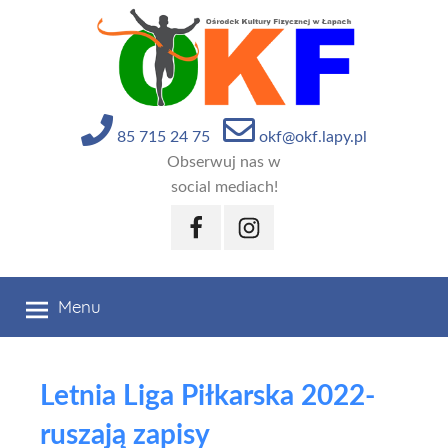
Przejdź
do
treści
85 715 24 75
okf@okf.lapy.pl
Obserwuj nas w
social mediach!
Facebook
Instagram
Menu
Letnia Liga Piłkarska 2022-
ruszają zapisy