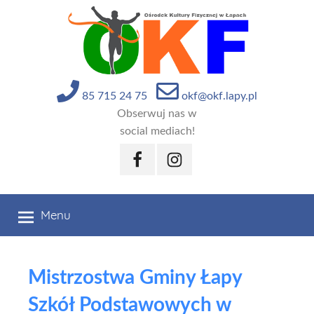
Przejdź
do
treści
85 715 24 75
okf@okf.lapy.pl
Obserwuj nas w
social mediach!
Facebook
Instagram
Menu
Mistrzostwa Gminy Łapy
Szkół Podstawowych w