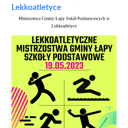
Lekkoatletyce
Mistrzostwa Gminy
Łapy
Szkół Po
dstawowych
w
Lekkoatletyce