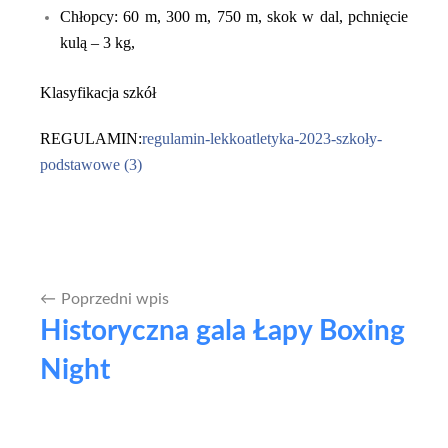
Chłopcy: 60 m, 300 m,
750
m, skok w dal, pchnięcie
kulą – 3 kg,
K
lasyfikacja szkół
REGULAMIN:
regulamin-lekkoatletyka-2023-szkoły-
podstawowe (3)
Poprzedni wpis
Nawigacja
Historyczna gala Łapy Boxing
wpisu
Night