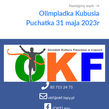
Następny wpis
Olimpiadka Kubusia
Puchatka 31 maja 2023r
85 715 24 75
okf@okf.lapy.pl
/OKFLapy