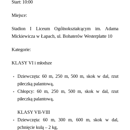
S
tart: 10:00
M
iejsce:
Stadion I
Liceum Ogólnokształcącym im. Adama
Mickiewicza w
Łapach, ul. Bohaterów Westerplatte 10
K
ategorie:
KLASY VI
i młodsze
Dziewczęta: 60 m, 250 m, 500 m, skok w dal, rzut
piłeczką palantową,
Chłopcy: 60 m,
25
0 m, 500 m, skok w dal, rzut
piłeczką palantową,
KLASY VII-VIII
Dziewczęta: 60 m, 300 m, 600 m, skok w dal,
pchnięcie kulą – 2 kg,