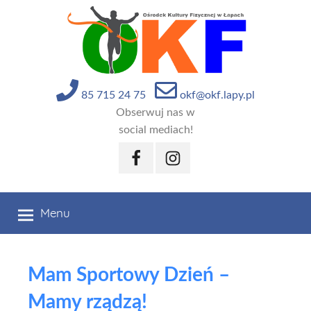
Przejdź
do
treści
85 715 24 75
okf@okf.lapy.pl
Obserwuj nas w
social mediach!
Facebook
Instagram
Menu
Mam Sportowy Dzień –
Mamy rządzą!