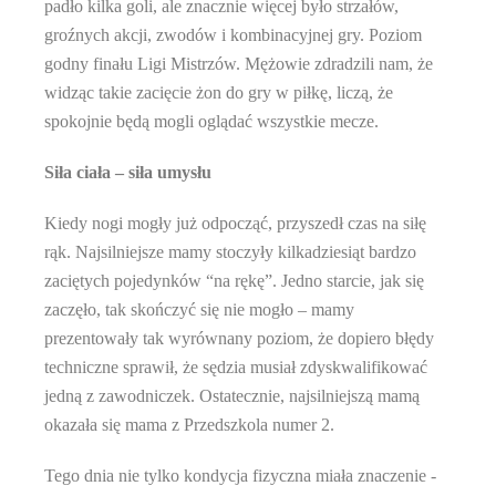
padło kilka goli, ale znacznie więcej było strzałów,
groźnych akcji, zwodów i kombinacyjnej gry. Poziom
godny finału Ligi Mistrzów. Mężowie zdradzili nam, że
widząc takie zacięcie żon do gry w piłkę, liczą, że
spokojnie będą mogli oglądać wszystkie mecze.
Siła ciała – siła umysłu
Kiedy nogi mogły już odpocząć, przyszedł czas na siłę
rąk. Najsilniejsze mamy stoczyły kilkadziesiąt bardzo
zaciętych pojedynków “na rękę”. Jedno starcie, jak się
zaczęło, tak skończyć się nie mogło – mamy
prezentowały tak wyrównany poziom, że dopiero błędy
techniczne sprawił, że sędzia musiał zdyskwalifikować
jedną z zawodniczek. Ostatecznie, najsilniejszą mamą
okazała się mama z Przedszkola numer 2.
Tego dnia nie tylko kondycja fizyczna miała znaczenie -