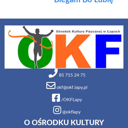
85 715 24 75
okf@okf.lapy.pl
/OKFLapy
@okflapy
O OŚRODKU KULTURY