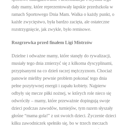
dały mamy, które reprezentowały łapskie przedszkola w
ramach Sportowego Dnia Mam. Walka o każdy punkt, o
każde zwycięstwo, była bardzo zacięta, ale ostateczne
rozstrzygnięcie, jak zwykle, było remisowe.
Rozgrzewka przed finałem Ligi Mistrzów
Dzielne i odważne mamy, które stanęły do rywalizacji,
musiały tego dnia zmierzyć się z kilkoma dyscyplinami,
przypisanymi na co dzień raczej mężczyznom. Chociaż
panowie mieliby pewnie problem pokonać tego dnia
pełne pozytywnej energii i zapału kobiety. Najpierw
odbyły się mecze piłki nożnej, w których role nieco się
odwróciły – mamy, które przeważnie dopingują swoje
dzieci podczas zawodów, turniejów, tym razem słyszały
głośne “mama gola!” z ust swoich dzieci. Życzenie dzieci
kilku zawodniczek spełniło się, bo w trzech meczach