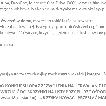
tube
, DropBox, Microsoft One Drive, BOX, w tytule filmu 
kategorię wiekową. Na koniec, na skrzynkę mailową okf1@wp.p
ć ćwiczeń w domu
, możesz to robić także na zewnątrz
iczenia z dowolnej dyscypliny sportu lub ćwiczenia ogólno
 kreatywność ćwiczeń, liczyć się będzie także dostosowanie
onkursu:
I
mają autorzy trzech najlepszych nagrań w każdej kategorii.
 DO KONKURSU ORAZ ZEZWOLENIA NA UTRWALANIE I
WRZUCIĆ DO SKRZYNKI NA LISTY PRZY BIURZE OŚROD
ikowska 18a – stadion) LUB ZESKANOWAĆ I PRZESŁAĆ 