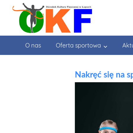
Przejdź
do
treści
O nas
Oferta sportowa
Akt
Nakręć się na s