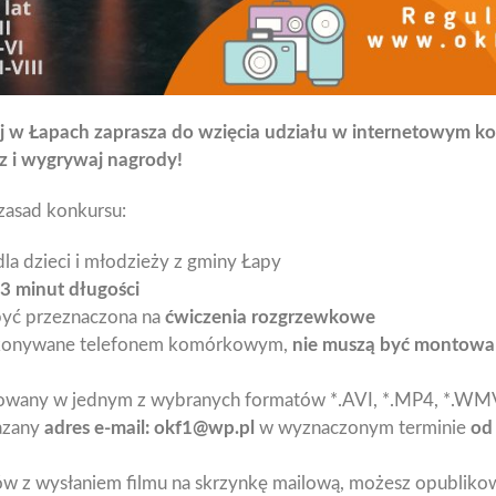
j w Łapach zaprasza do wzięcia udziału w internetowym ko
esz i wygrywaj nagrody!
 zasad konkursu:
la dzieci i młodzieży z gminy Łapy
 3 minut długości
yć przeznaczona na
ćwiczenia rozgrzewkowe
ykonywane telefonem komórkowym,
nie muszą być
montowa
owany w jednym z wybranych formatów *.AVI, *.MP4, *.WMV
azany
adres e-mail: okf1@wp.pl
w wyznaczonym terminie
od
 z wysłaniem filmu na skrzynkę mailową, możesz opublikow