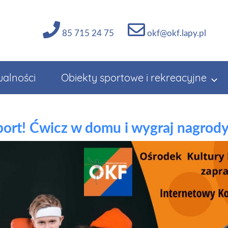
85 715 24 75
okf@okf.lapy.pl
ualności
Obiekty sportowe i rekreacyjne
port! Ćwicz w domu i wygraj nagrody