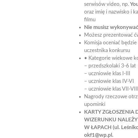
serwisów video, np.
You
oraz imię i nazwisko i 
filmu
Nie musisz wykonywa
Możesz prezentować ćw
Komisja oceniać będzie
uczestnika konkursu
• Kategorie wiekowe k
– przedszkolaki 3-6 lat
– uczniowie klas I-III
– uczniowie klas IV-VI
– uczniowie klas VII-VII
Nagrody rzeczowe otrzy
upominki
KARTY ZGŁOSZENIA
WIZERUNKU NALEŻY 
W ŁAPACH (ul. Leśn
okf1@wp.pl.