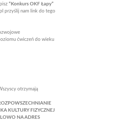
wpisz
“Konkurs OKF Łapy”
l przyślij nam link do tego
rozwojowe
 poziomu ćwiczeń do wieku
 Wszyscy otrzymają
 ROZPOWSZECHNIANIE
KA KULTURY FIZYCZNEJ
MAILOWO NA ADRES