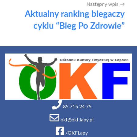
Następny wpis
Aktualny ranking biegaczy
cyklu “Bieg Po Zdrowie”
85 715 24 75
okf@okf.lapy.pl
/OKFLapy