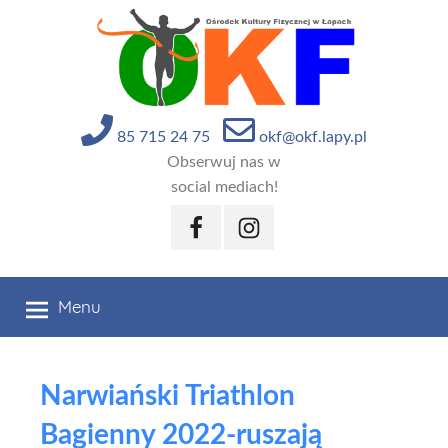
Przejdź
do
treści
85 715 24 75
okf@okf.lapy.pl
Obserwuj nas w
social mediach!
Facebook
Instagram
Menu
Narwiański Triathlon
Bagienny 2022-ruszają