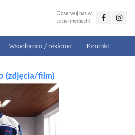
Obserwuj nas w
Facebook
Instagr
social mediach!
Współpraca / reklama
Kontakt
o (zdjęcia/film)