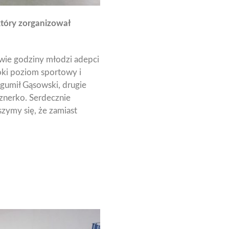
który zorganizował
dwie godziny młodzi adepci
oki poziom sportowy i
gumił Gąsowski, drugie
sznerko. Serdecznie
zymy się, że zamiast