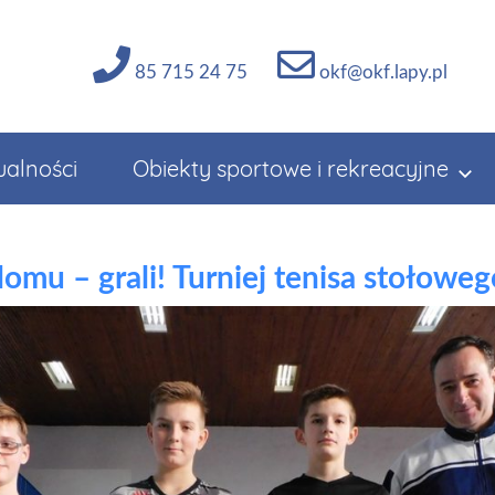
85 715 24 75
okf@okf.lapy.pl
ualności
Obiekty sportowe i rekreacyjne
domu – grali! Turniej tenisa stołoweg