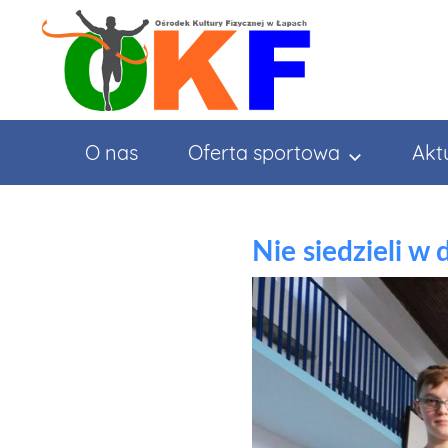
Przejdź
do
treści
O nas
Oferta sportowa
Akt
Nie siedzieli w 