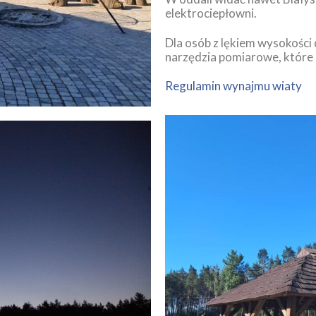
elektrociepłowni.
Dla osób z lękiem wysokości
narzędzia pomiarowe, któr
Regulamin wynajmu wiaty