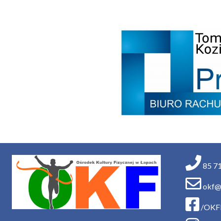
85 71
okf@o
/OKF