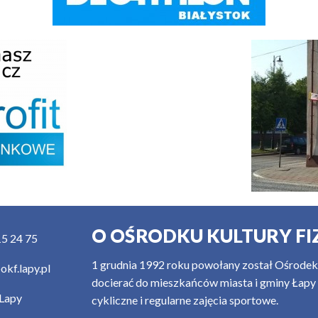
O OŚRODKU KULTURY FI
5 24 75
1 grudnia 1992 roku powołany został Ośrodek K
kf.lapy.pl
docierać do mieszkańców miasta i gminy Łapy z
Lapy
cykliczne i regularne zajęcia sportowe.