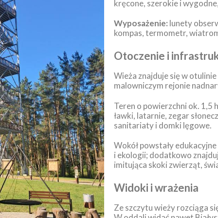
kręcone, szerokie i wygodne,
Wyposażenie:
lunety obser
kompas, termometr, wiatrom
Otoczenie i infrastru
Wieża znajduje się w otuli
malowniczym rejonie nadnarw
Teren o powierzchni ok. 1,5 
ławki, latarnie, zegar słonec
sanitariaty i domki lęgowe.
Wokół powstały edukacyjne śc
i ekologii; dodatkowo znajduj
imitująca skoki zwierząt, św
Widoki i wrażenia
Ze szczytu wieży rozciąga si
W oddali widać nawet Białyst