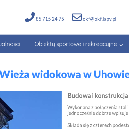
85 715 24 75
okf@okf.lapy.pl
ualności
Obiekty sportowe i rekreacyjne
Wieża widokowa w Uhowi
Budowa i konstrukcja
Wykonana z połączenia stali i
jednocześnie dobrze wpisuje 
Składa się z czterech podest