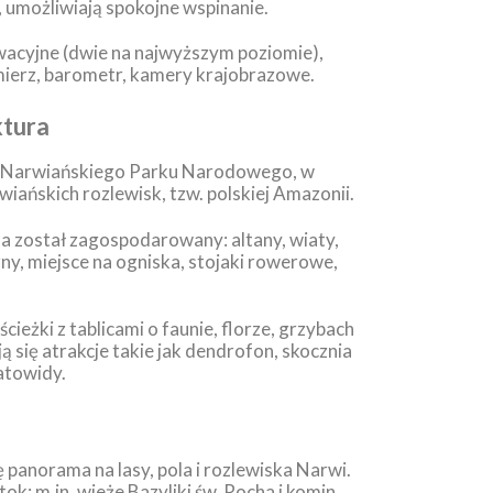
 umożliwiają spokojne wspinanie.
wacyjne (dwie na najwyższym poziomie),
ierz, barometr, kamery krajobrazowe.
ktura
nie Narwiańskiego Parku Narodowego, w
iańskich rozlewisk, tzw. polskiej Amazonii.
ha został zagospodarowany: altany, wiaty,
zny, miejsce na ogniska, stojaki rowerowe,
ieżki z tablicami o faunie, florze, grzybach
ą się atrakcje takie jak dendrofon, skocznia
iatowidy.
ę panorama na lasy, pola i rozlewiska Narwi.
ok: m.in. wieże Bazyliki św. Rocha i komin