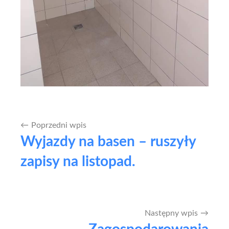
Poprzedni wpis
Nawigacja
Wyjazdy na basen – ruszyły
wpisu
zapisy na listopad.
Następny wpis