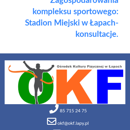
Zagospodarowania
kompleksu sportowego:
Stadion Miejski w Łapach-
konsultacje.
85 715 24 75
okf@okf.lapy.pl