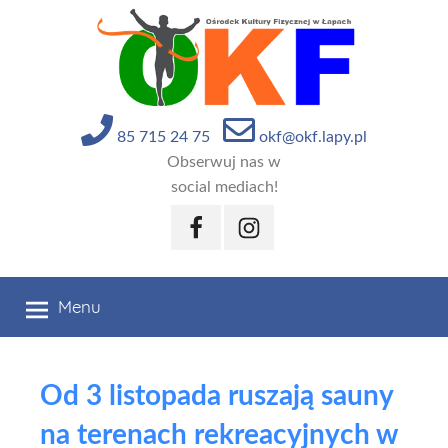
Przejdź
do
treści
85 715 24 75
okf@okf.lapy.pl
Obserwuj nas w
social mediach!
Facebook
Instagram
Menu
Od 3 listopada ruszają sauny
na terenach rekreacyjnych w