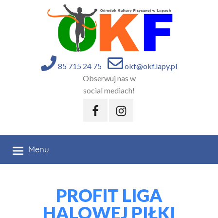
85 715 24 75
okf@okf.lapy.pl
Obserwuj nas w
social mediach!
Menu
PROFIT LIGA
HALOWEJ PIŁKI