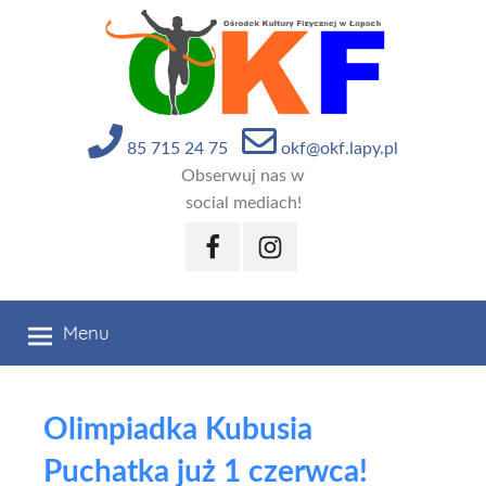
Przejdź
do
treści
85 715 24 75
okf@okf.lapy.pl
Obserwuj nas w
social mediach!
Facebook
Instagram
Menu
Olimpiadka Kubusia
Puchatka już 1 czerwca!