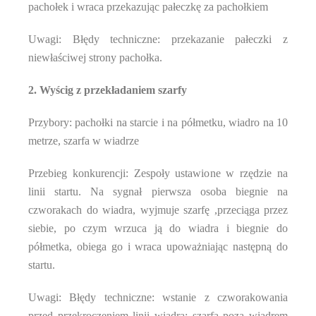
pachołek i wraca przekazując pałeczkę za pachołkiem
Uwagi: Błędy techniczne: przekazanie pałeczki z
niewłaściwej strony pachołka.
2. Wyścig z przekładaniem szarfy
Przybory: pachołki na starcie i na półmetku, wiadro na 10
metrze, szarfa w wiadrze
Przebieg konkurencji: Zespoły ustawione w rzędzie na
linii startu. Na sygnał pierwsza osoba biegnie na
czworakach do wiadra, wyjmuje szarfę ,przeciąga przez
siebie, po czym wrzuca ją do wiadra i biegnie do
półmetka, obiega go i wraca upoważniając następną do
startu.
Uwagi: Błędy techniczne: wstanie z czworakowania
przed przekroczeniem linii wiadra; szarfa poza wiadrem