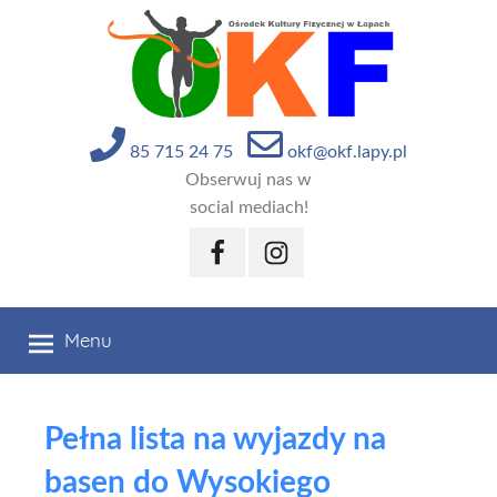
Przejdź
do
treści
85 715 24 75
okf@okf.lapy.pl
Obserwuj nas w
social mediach!
Facebook
Instagram
Menu
Pełna lista na wyjazdy na
basen do Wysokiego