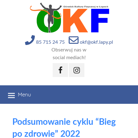
Przejdź
do
treści
85 715 24 75
okf@okf.lapy.pl
Obserwuj nas w
social mediach!
Facebook
Instagram
Menu
Podsumowanie cyklu “Bieg
po zdrowie” 2022