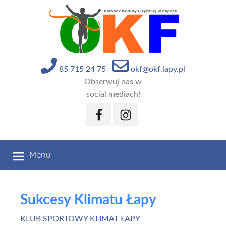
Przejdź
do
treści
85 715 24 75
okf@okf.lapy.pl
Obserwuj nas w
social mediach!
Facebook
Instagram
Menu
Sukcesy Klimatu Łapy
KLUB SPORTOWY KLIMAT ŁAPY