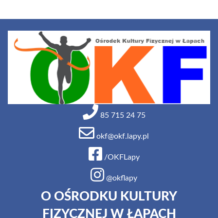
85 715 24 75
okf@okf.lapy.pl
/OKFLapy
@okflapy
O OŚRODKU KULTURY
FIZYCZNEJ W ŁAPACH