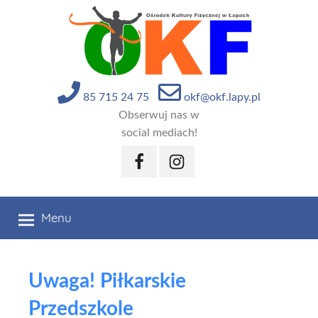
Przejdź
do
treści
85 715 24 75
okf@okf.lapy.pl
Obserwuj nas w
social mediach!
Facebook
Instagram
Menu
Uwaga! Piłkarskie
Przedszkole