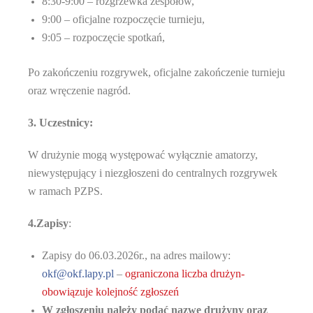
8:30-9:00 – rozgrzewka zespołów,
9:00 – oficjalne rozpoczęcie turnieju,
9:05 – rozpoczęcie spotkań,
Po zakończeniu rozgrywek, oficjalne zakończenie turnieju
oraz wręczenie nagród.
3. Uczestnicy:
W drużynie mogą występować wyłącznie amatorzy,
niewystępujący i niezgłoszeni do centralnych rozgrywek
w ramach PZPS.
4.Zapisy
:
Zapisy do
0
6
.0
3
.202
6
r., na adres mailowy:
okf@okf.lapy.pl
–
ograniczona liczba drużyn-
obowiązuje kolejność zgłoszeń
W zgłoszeniu należy podać nazwę drużyny oraz