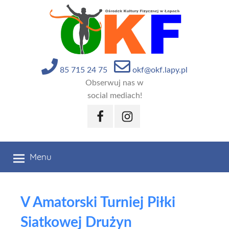
Przejdź
do
treści
85 715 24 75
okf@okf.lapy.pl
Obserwuj nas w
social mediach!
Facebook
Instagram
Menu
V Amatorski Turniej Piłki
Siatkowej Drużyn