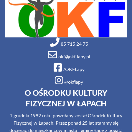
85 715 24 75
okf@okf.lapy.pl
/OKFLapy
@okflapy
O OŚRODKU KULTURY
FIZYCZNEJ W ŁAPACH
1 grudnia 1992 roku powołany został Ośrodek Kultury
Fizycznej w Łapach. Przez ponad 25 lat staramy się
docierać do mieszkańców miasta i gminy Łapy z bogatą