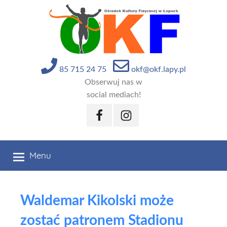
Przejdź
do
treści
85 715 24 75
okf@okf.lapy.pl
Obserwuj nas w
social mediach!
Facebook
Instagram
Menu
Waldemar Kikolski może
zostać patronem Stadionu