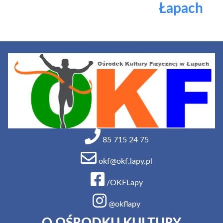
Łapach
85 715 24 75
okf@okf.lapy.pl
/OKFLapy
@okflapy