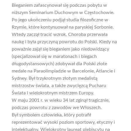
Bieganiem zafascynował się podczas pobytu w
niższym Seminarium Duchowym w Częstochowie.
Po jego ukończeniu podjął studia filozoficzne w
Rzymie, które kontynuował na paryskiej Sorbonie.
Wtedy zaczął tracić wzrok. Choroba przerwała
naukę i była przyczyną powrotu do Polski. Kiedy na
poważnie zajął się bieganiem jako niedowidzący
(specjalizował się w maratonach i biegach
długodystansowych) zdobywał dla Polski złote
medale na Paraolimpiadzie w Barcelonie, Atlancie i
Sydney. Był trzykrotnym złotym medalistą
mistrzostw świata, a także zwycięzcą Pucharu
Świata i wielokrotnym mistrzem Europy.
W maju 2001 r. w wieku 34 lat zginął tragicznie,
podczas powrotu z zawodów we Włoszech.
Był symbolem człowieka, który potrafił
reprezentować wysoki poziom sportowy, etyczny i
intelektualny. Wielokrotny laureat plebiscytu na