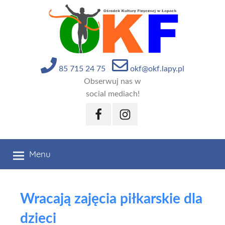
Przejdź
do
treści
85 715 24 75
okf@okf.lapy.pl
Obserwuj nas w
social mediach!
Facebook
Instagram
Menu
Wracają zajęcia piłkarskie dla
dzieci