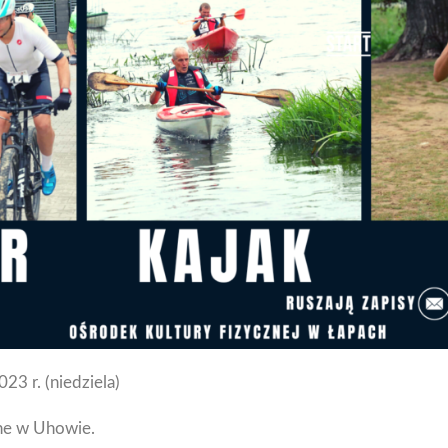
23 r. (niedziela)
jne w Uhowie.