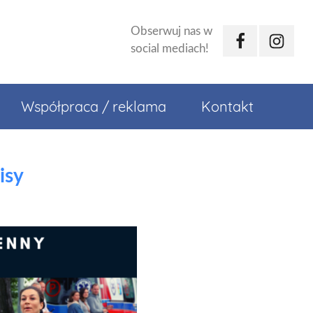
Obserwuj nas w
Facebook
Instagr
social mediach!
Współpraca / reklama
Kontakt
isy