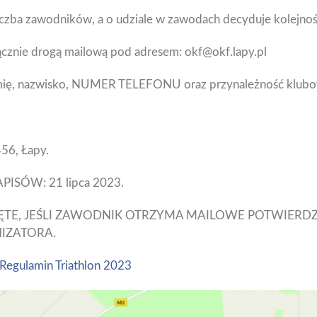
czba zawodników, a o udziale w zawodach decyduje kolejnoś
znie drogą mailową pod adresem: okf@okf.lapy.pl
mię, nazwisko, NUMER TELEFONU oraz przynależność klubo
456, Łapy.
ISÓW: 21 lipca 2023.
JĘTE, JEŚLI ZAWODNIK OTRZYMA MAILOWE POTWIERDZ
IZATORA.
Regulamin Triathlon 2023