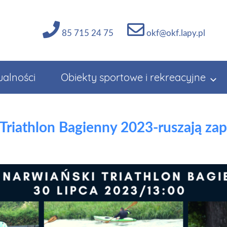
85 715 24 75
okf@okf.lapy.pl
ualności
Obiekty sportowe i rekreacyjne
 Triathlon Bagienny 2023-ruszają zap