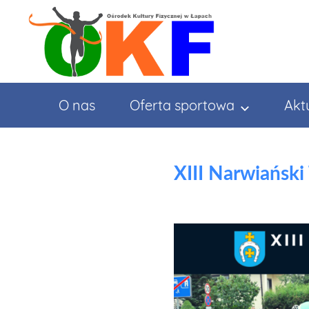
Przejdź
do
treści
O nas
Oferta sportowa
Akt
XIII Narwiański