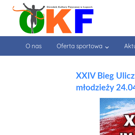
Przejdź
do
treści
O nas
Oferta sportowa
Akt
XXIV Bieg Ulicz
młodzieży 24.0