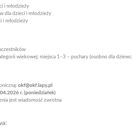
ci i młodzieży
w dla dzieci i młodzieży
i i młodzieży
uczestników
egorii wiekowej: miejsca 1–3 – puchary (osobno dla dziewc
oniczną:
okf@okf.lapy.pl
04.2026 r. (poniedziałek)
enia jest wiadomość zwrotna
wa: