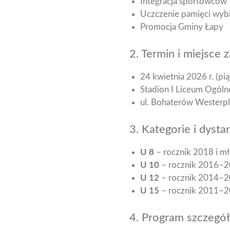
Integracja sportowców
Uczczenie pamięci wybi
Promocja Gminy Łapy
2. Termin i miejsce
24 kwietnia 2026 r. (pią
Stadion I Liceum Ogól
ul. Bohaterów Westerpl
3. Kategorie i dystan
U 8
– rocznik 2018 i mł
U 10
– rocznik 2016–2
U 12
– rocznik 2014–20
U 15
– rocznik 2011–20
4. Program szczegó