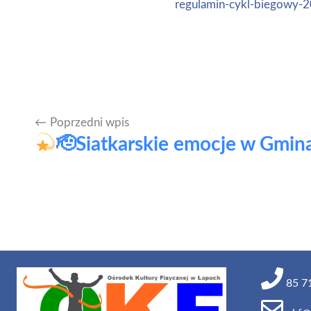
regulamin-cykl-biegowy-
Poprzedni wpis
Nawigacja
🫡Siatkarskie emocje w Gmin
wpisu
85 71