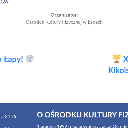
2026
Organizator:
Ośrodek Kultury Fizycznej w Łapach
a Łapy!
X
Kikol
O OŚRODKU KULTURY FI
5 24 75
1 grudnia 1992 roku powołany został Ośrodek