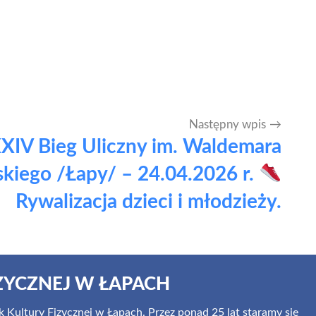
Następny wpis
XIV Bieg Uliczny im. Waldemara
skiego /Łapy/ – 24.04.2026 r.
Rywalizacja dzieci i młodzieży.
ZYCZNEJ W ŁAPACH
 Kultury Fizycznej w Łapach. Przez ponad 25 lat staramy się