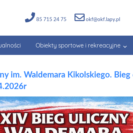
85 715 24 75
okf@okf.lapy.pl
ualności
Obiekty sportowe i rekreacyjne
ny im. Waldemara Kikolskiego. Bieg d
4.2026r