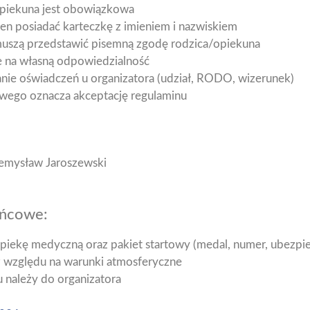
opiekuna jest obowiązkowa
n posiadać karteczkę z imieniem i nazwiskiem
muszą przedstawić pisemną zgodę rodzica/opiekuna
je na własną odpowiedzialność
ie oświadczeń u organizatora (udział, RODO, wizerunek)
owego oznacza akceptację regulaminu
emysław Jaroszewski
ońcowe:
piekę medyczną oraz pakiet startowy (medal, numer, ubezpie
 względu na warunki atmosferyczne
u należy do organizatora