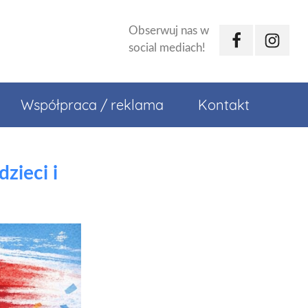
Obserwuj nas w
Facebook
Instagr
social mediach!
Współpraca / reklama
Kontakt
zieci i