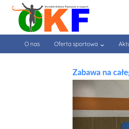
Przejdź
do
treści
O nas
Oferta sportowa
Akt
Zabawa na całeg