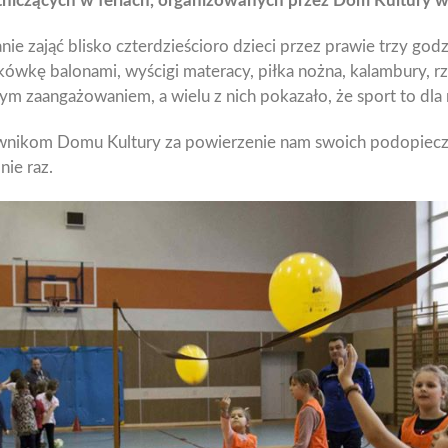
stniczących w feriach, organizowanych przez Dom Kultury 
nie zająć blisko czterdzieścioro dzieci przez prawie trzy god
kówkę balonami, wyścigi materacy, piłka nożna, kalambury, rz
m zaangażowaniem, a wielu z nich pokazało, że sport to dla 
wnikom Domu Kultury za powierzenie nam swoich podopiecz
nie raz.