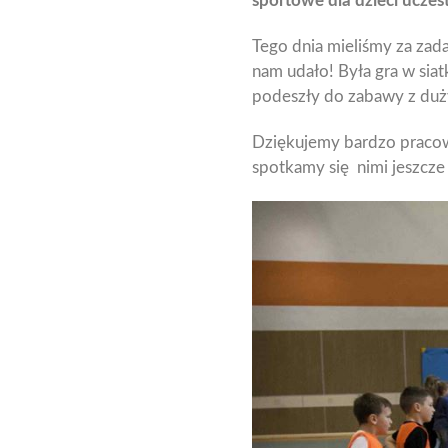
sportowe dla dzieci ucze
Tego dnia mieliśmy za zada
nam udało! Była gra w siat
podeszły do zabawy z duży
Dziękujemy bardzo praco
spotkamy się nimi jeszcze 