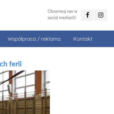
Obserwuj nas w
Facebook
Instagr
social mediach!
Współpraca / reklama
Kontakt
h ferii