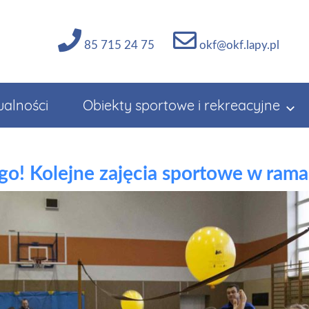
85 715 24 75
okf@okf.lapy.pl
ualności
Obiekty sportowe i rekreacyjne
o! Kolejne zajęcia sportowe w ramac